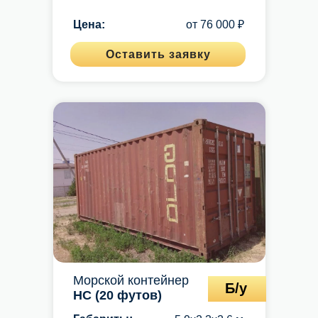
Цена:
от 76 000 ₽
Контакты
+7 (861) 202-66-85
Оставить заявку
zakaz@container-deshevo.ru
Оставить заявку
Новороссийск
, станица
Раевская, Степная ул., 79
Морской контейнер
Б/у
Меню
HC (20 футов)
Главная