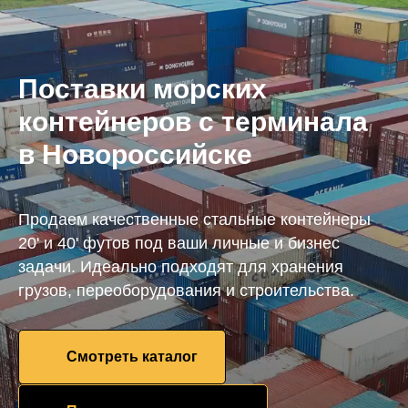
Поставки морских
контейнеров с терминала
в Новороссийске
Продаем качественные стальные контейнеры
20' и 40' футов под ваши личные и бизнес
задачи. Идеально подходят для хранения
грузов, переоборудования и строительства.
Смотреть каталог