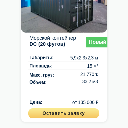
Морской контейнер
Новый
DC (20 футов)
Габариты:
5,9х2,3х2,3 м
Площадь:
15 м²
21,770 т.
Макс. груз:
33.2 м3
Объем:
Цена:
от 135 000 ₽
Оставить заявку