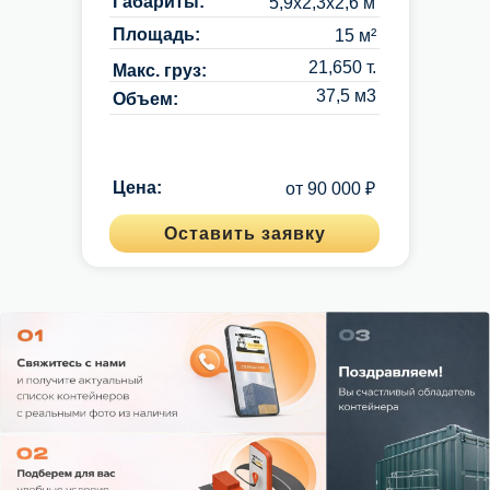
Габариты:
5,9х2,3х2,6 м
Каталог контейнеров
Площадь:
15 м²
Примеры работ
Расчет стоимости
21,650 т.
Макс. груз:
37,5 м3
Объем:
Политика конфиденциальности
Цена:
от 90 000 ₽
Container-Deshevo © 2026 г.
Оставить заявку