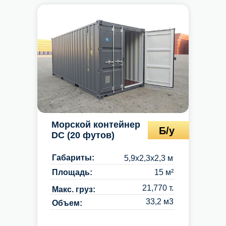
Морской контейнер
Б/у
DC (20 футов)
Габариты:
5,9х2,3х2,3 м
Площадь:
15 м²
21,770 т.
Макс. груз:
33,2 м3
Объем: